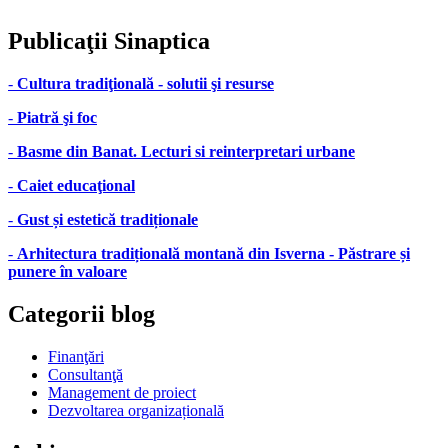
Publicaţii
Sinaptica
-
Cultura tradiţională - solutii şi resurse
-
Piatră şi foc
-
Basme din Banat. Lecturi si reinterpretari urbane
-
Caiet educaţional
-
Gust și estetică tradiționale
-
Arhitectura tradițională montană din Isverna - Păstrare și
punere în valoare
Categorii
blog
Finanţări
Consultanţă
Management de proiect
Dezvoltarea organizațională