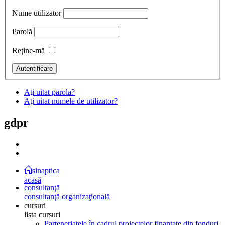
Nume utilizator
Parolă
Reţine-mă
Aţi uitat parola?
Aţi uitat numele de utilizator?
gdpr
sinaptica
acasă
consultanţă
consultanţă organizaţională
cursuri
lista cursuri
Parteneriatele în cadrul proiectelor finanţate din fonduri