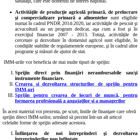
sănătăţii, care este domeniu de interes naţional.
Activităţile de producţie agricolă primară, de prelucrare
şi compercializare primară a alimentelor
sunt eligibile
numai în cadrul PNDR 2014-2020, iar a
ctivităţile de pescuit şi
acvacultură au un program dedicat, aşa cum a fost şi în
exerciţiul financiar 2007 - 2013.
Totuşi, activităţile de
cercetare şi dezvoltare în domeniul agricol sunt eligibile, în
condiţiile stabilite de regulamentele europene, şi în cadrul altor
programe şi măsuri de ajutor de stat.
IMM-urile vor beneficia de mai multe tipuri de sprijin:
Sprijin direct prin finanţări nerambursabile sau/şi
instrumente financiare.
Crearea şi dezvoltarea structurilor de sprijin pentru
IMM-uri
Sprijin pentru crearea de locuri de muncă, pentru
formarea profesională a angajaţilor şi a managerilor
În acest material voi prezenta, pe scurt, liniile de finanţare care oferă
sprijin direct IMM-urilor, urmând să prezint într-un alt articol
celelalte forme de sprijin adresate acestora.
Înfiinţarea de noi întreprinderi şi dezvoltarea
întreprinderilor nou înfiinţate