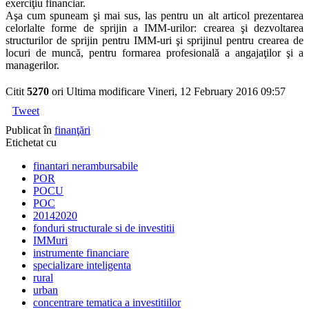
exerciţiu financiar.
Aşa cum spuneam şi mai sus, las pentru un alt articol prezentarea
celorlalte forme de sprijin a IMM-urilor: crearea şi dezvoltarea
structurilor de sprijin pentru IMM-uri şi sprijinul pentru crearea de
locuri de muncă, pentru formarea profesională a angajaţilor şi a
managerilor.
Citit
5270
ori
Ultima modificare Vineri, 12 February 2016 09:57
Tweet
Publicat în
finanţări
Etichetat cu
finantari nerambursabile
POR
POCU
POC
20142020
fonduri structurale si de investitii
IMMuri
instrumente financiare
specializare inteligenta
rural
urban
concentrare tematica a investitiilor