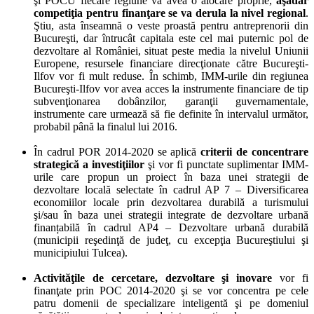
şi POCU fiecare regiune va avea o alocare proprie,
aşadar
competiţia pentru finanţare se
va derula la nivel regional
.
Ştiu, asta înseamnă o veste proastă pentru antreprenorii din
Bucureşti, dar întrucât capitala este cel mai puternic pol de
dezvoltare al României, situat peste media la nivelul Uniunii
Europene,
resursele financiare direcţionate către Bucureşti-
Ilfov vor fi mult reduse
. În schimb, IMM-urile din regiunea
Bucureşti-Ilfov vor avea acces la instrumente financiare de tip
subvenţionarea dobânzilor, garanţii guvernamentale,
instrumente care urmează să fie definite în intervalul următor,
probabil până la finalul lui 2016.
În cadrul POR 2014-2020 se aplică
criterii de concentrare
strategică a investiţiilor
şi vor fi punctate suplimentar IMM-
urile care propun un proiect în baza unei strategii de
dezvoltare locală selectate în cadrul AP 7 – Diversificarea
economiilor locale prin dezvoltarea durabilă a turismului
şi/sau în baza unei strategii integrate de dezvoltare urbană
finanțabilă în cadrul AP4 – Dezvoltare urbană durabilă
(municipii reşedinţă de judeţ, cu excepţia Bucureştiului şi
municipiului Tulcea).
Activităţile de cercetare, dezvoltare şi inovare
vor fi
finanţate prin POC 2014-2020 şi se vor concentra pe cele
patru domenii de specializare inteligentă şi pe domeniul