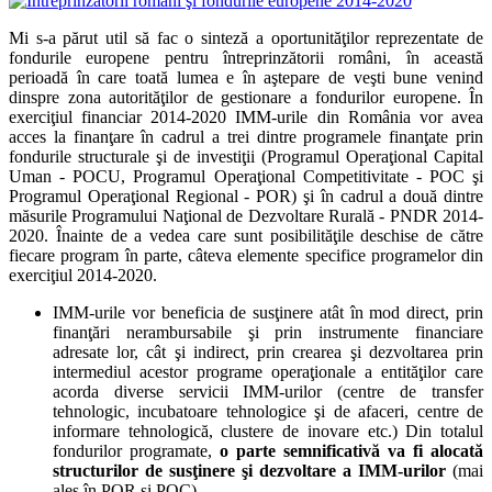
Mi s-a părut util să fac o sinteză a oportunităţilor reprezentate de
fondurile europene pentru întreprinzătorii români, în această
perioadă în care toată lumea e în aştepare de veşti bune venind
dinspre zona autorităţilor de gestionare a fondurilor europene. În
exerciţiul financiar 2014-2020 IMM-urile din România vor avea
acces la finanţare în cadrul a trei dintre programele finanţate prin
fondurile structurale şi de investiţii (Programul Operaţional Capital
Uman - POCU, Programul Operaţional Competitivitate - POC şi
Programul Operaţional Regional - POR) şi în cadrul a două dintre
măsurile Programului Naţional de Dezvoltare Rurală - PNDR 2014-
2020. Înainte de a vedea care sunt posibilităţile deschise de către
fiecare program în parte, câteva elemente specifice programelor din
exerciţiul 2014-2020.
IMM-urile vor beneficia de susţinere atât în mod direct, prin
finanţări nerambursabile şi prin instrumente financiare
adresate lor, cât şi indirect, prin crearea şi dezvoltarea prin
intermediul acestor programe operaţionale a entităţilor care
acorda diverse servicii IMM-urilor (centre de transfer
tehnologic, incubatoare tehnologice şi de afaceri, centre de
informare tehnologică, clustere de inovare etc.) Din totalul
fondurilor programate,
o parte semnificativă va fi alocată
structurilor de susţinere şi dezvoltare a IMM-urilor
(mai
ales în POR şi POC).