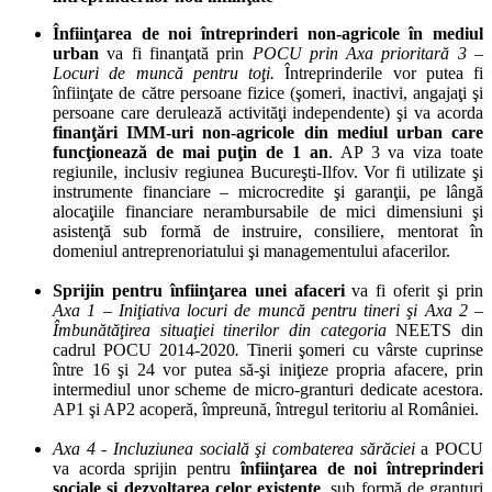
Înfiinţarea de noi întreprinderi non-agricole în mediul
urban
va fi finanţată prin
POCU prin Axa prioritară 3 –
Locuri de muncă pentru toţi.
Întreprinderile vor putea fi
înfiinţate de
către persoane fizice (şomeri, inactivi, angajaţi şi
persoane care derulează activităţi independente) şi va acorda
finanţări IMM-uri non-agricole din mediul urban care
funcţionează de mai puţin de 1 an
.
AP 3 va viza toate
regiunile, inclusiv regiunea Bucureşti-Ilfov. Vor fi utilizate şi
instrumente financiare – microcredite şi garanţii, pe lângă
alocaţiile financiare nerambursabile de mici dimensiuni şi
asistenţă sub formă de instruire, consiliere, mentorat în
domeniul antreprenoriatului şi managementului afacerilor.
Sprijin pentru înfiinţarea unei afaceri
va fi oferit şi prin
Axa 1 – Iniţiativa locuri de muncă pentru tineri şi Axa 2 –
Îmbunătăţirea situaţiei tinerilor din categoria
NEETS
din
cadrul POCU 2014-2020
.
Tinerii şomeri cu vârste cuprinse
între 16 şi 24 vor putea să-şi iniţieze propria afacere, prin
intermediul unor scheme de micro-granturi dedicate acestora.
AP1 şi AP2 acoperă, împreună, întregul teritoriu al României.
Axa 4 - Incluziunea socială şi combaterea sărăciei
a POCU
va acorda sprijin pentru
înfiinţarea de noi întreprinderi
sociale şi dezvoltarea celor existente
, sub formă de granturi