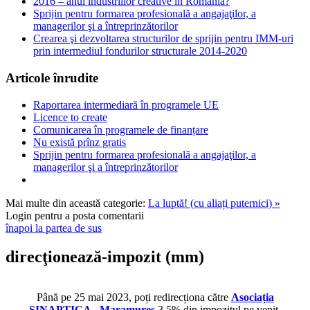
2016 – anul industriilor creative în România?
Sprijin pentru formarea profesională a angajaţilor, a
managerilor şi a întreprinzătorilor
Crearea şi dezvoltarea structurilor de sprijin pentru IMM-uri
prin intermediul fondurilor structurale 2014-2020
Articole înrudite
Raportarea intermediară în programele UE
Licence to create
Comunicarea în programele de finanțare
Nu există prînz gratis
Sprijin pentru formarea profesională a angajaţilor, a
managerilor şi a întreprinzătorilor
Mai multe din această categorie:
La luptă! (cu aliați puternici) »
Login pentru a posta comentarii
înapoi la partea de sus
direcţionează-impozit
(mm)
Până pe 25 mai 2023, poți redirecționa către
Asociația
SINAPTICA - Maramureș
3,5% din impozitul pe venit.