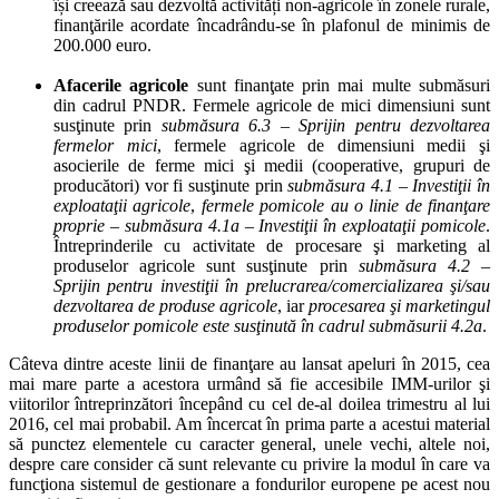
își creează sau dezvoltă activități non-agricole în zonele rurale,
finanţările acordate încadrându-se în plafonul de minimis de
200.000 euro.
Afacerile agricole
sunt finanţate prin mai multe submăsuri
din cadrul PNDR. Fermele agricole de mici dimensiuni sunt
susţinute prin
submăsura 6.3 – Sprijin pentru dezvoltarea
fermelor mici
, fermele agricole de dimensiuni medii şi
asocierile de ferme mici şi medii (cooperative, grupuri de
producători) vor fi susţinute prin
submăsura 4.1 – Investiţii în
exploataţii agricole
,
fermele pomicole au o linie de finanţare
proprie –
submăsura 4.1a – Investiţii în exploataţii pomicole
.
Întreprinderile cu activitate de procesare şi marketing al
produselor agricole sunt susţinute prin
submăsura 4.2 –
Sprijin pentru investiţii în prelucrarea/comercializarea şi/sau
dezvoltarea de produse agricole
, iar
procesarea şi marketingul
produselor pomicole este susţinută în cadrul submăsurii 4.2a
.
Câteva dintre aceste linii de finanţare au lansat apeluri în 2015, cea
mai mare parte a acestora urmând să fie accesibile IMM-urilor şi
viitorilor întreprinzători începând cu cel de-al doilea trimestru al lui
2016, cel mai probabil. Am încercat în prima parte a acestui material
să punctez elementele cu caracter general, unele vechi, altele noi,
despre care consider că sunt relevante cu privire la modul în care va
funcţiona sistemul de gestionare a fondurilor europene pe acest nou