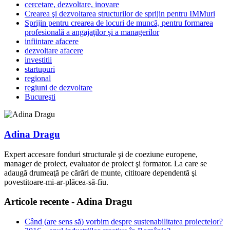
cercetare, dezvoltare, inovare
Crearea şi dezvoltarea structurilor de sprijin pentru IMMuri
Sprijin pentru crearea de locuri de muncă, pentru formarea
profesională a angajaţilor şi a managerilor
infiintare afacere
dezvoltare afacere
investitii
startupuri
regional
regiuni de dezvoltare
Bucureşti
Adina Dragu
Expert accesare fonduri structurale şi de coeziune europene,
manager de proiect, evaluator de proiect şi formator. La care se
adaugă drumeaţă pe cărări de munte, cititoare dependentă şi
povestitoare-mi-ar-plăcea-să-fiu.
Articole recente - Adina Dragu
Când (are sens să) vorbim despre sustenabilitatea proiectelor?