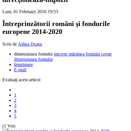
Luni, 01 February 2016 19:55
Întreprinzătorii români şi fondurile
europene 2014-2020
Scris de
Adina Dragu
dimensiunea fontului
micește mărimea fontului
creşte
dimensiunea fontului
Imprimare
E-mail
Evaluaţi acest articol
1
2
3
4
5
(1 Vot)