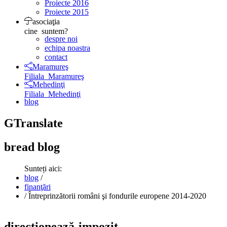
Proiecte 2016
Proiecte 2015
asociaţia
cine suntem?
despre noi
echipa noastra
contact
Maramureş
Filiala Maramureş
Mehedinţi
Filiala Mehedinţi
blog
GTranslate
bread
blog
Sunteți aici:
blog
/
finanţări
/
Întreprinzătorii români şi fondurile europene 2014-2020
direcţionează-impozit