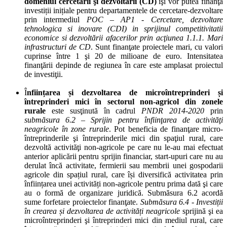
domeniul cercetării şi dezvoltării (CD)
îşi vor putea finanţa
investiții inițiale pentru departamentele de cercetare-dezvoltare
prin intermediul
POC – AP1 - Cercetare, dezvoltare
tehnologica si inovare (CDI) in sprijinul competitivitatii
economice si dezvoltării afacerilor prin acţiunea 1.1.1. Mari
infrastructuri de CD
. Sunt finanţate proiectele mari, cu valori
cuprinse între 1 şi 20 de milioane de euro. Intensitatea
finanţării depinde de regiunea în care este amplasat proiectul
de investiţii.
Î
nființarea și dezvoltarea de microîntreprinderi și
întreprinderi mici în sectorul non-agricol din zonele
rurale
este susţinută în cadrul
PNDR 2014-2020
prin
submăsura 6.2 – Sprijin pentru înfiinţarea de activităţi
neagricole în zone rurale
. Pot beneficia de finanţare micro-
întreprinderile şi întreprinderile mici din spaţiul rural, care
dezvoltă activităţi non-agricole pe care nu le-au mai efectuat
anterior aplicării pentru sprijin financiar, start-upuri care nu au
derulat încă activitate, fermierii sau membrii unei gospodarii
agricole din spațiul rural, care își diversifică activitatea prin
înființarea unei activități non-agricole pentru prima dată şi care
au o formă de organizare juridică. Submăsura 6.2 acordă
sume forfetare proiectelor finanţate.
Submăsura 6.4 - Investiții
în crearea și dezvoltarea de activități neagricole
sprijină şi ea
microîntreprinderi şi întreprinderi mici din mediul rural, care