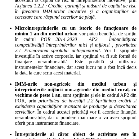
accesului la capital de risc al întreprinderilor inovative, prin
A
cțiunea 1.2.2 : Credite, garanții și măsuri de capital de risc
în favoarea IMM-urilor inovative și a organizațiilor de
cercetare care răspund cererilor de piață.
Microîntreprinderile cu un istoric de funcționare de
minim 1 an din mediul urban
vor putea beneficia de sprijin
în cadrul
POR 2014-2020 - AP2 - Îmbunătăţirea
competitivităţii întreprinderilor mici şi mijlocii , prioritatea
2.1 Promovarea spiritului antreprenorial
. Vor fi sprijinite
investițiile în active corporale, iar sprijinul va fi sub formă de
finanţare nerambursabilă. Este posibilă şi utilizarea
instrumentelor financiare, dar acest lucru nu a fost încă decis
la data la care scriu acest material.
IMM-urile non-agricole din mediul urban şi
întreprinderile mijlocii non-agricole din mediul rural, cu
vechime de peste 1 an
, sunt sprijinite şi ele în cadrul AP2 din
POR, prin
prioritatea de investiţii 2.2 Sprijinirea creării și
extinderea capacităților avansate de producție și dezvoltarea
serviciilor
. În cadrul acestei priorităţi vor fi acordate finanţări
nerambursabile, dar o pondere mai mare o va avea sprijinul
oferit prin instrumente financiare.
Întreprinderile al căror obiect de activitate este în