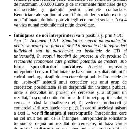
de maximum 100.000 Euro şi de instrumente financiare de tip
microcredite şi garanţii pentru creditele contractate.
Beneficiare ale sprijinului vor fi întreprinderi sociale existe şi
nou înfiinţate, definite potrivit legii economiei sociale. Axa 4
va viza numai regiunile mai puţin dezvoltate.
Înfiinţarea de noi întreprinderi
va fi posibilă şi prin
POC –
Axa 1- Acţiunea 1.2.1.
Stimularea cererii întreprinderilor
pentru inovare prin proiecte de CDI derulate de întreprinderi
individual sau în parteneriat cu institutele de CD și
universități, în scopul inovării de procese și de produse în
sectoarele economice care prezintă potențial de creștere
, sub
forma
spin-offurilor inovative
. Acestea reprezintă
întreprinderi ce vor fi înfiinţate pe baza unui rezultat obţinut în
cadrul unei organizaţii de cercetare drept public. Proiectele de
tip „spin-off” asigură unui cercetător sau unui grup de
cercetători posibilitatea să se desprindă din instituţia publică,
unde a dezvoltat un proiect de cercetare şi a obţinut un
rezultat, în scopul continuării în cadrul firmei proprii a soluţiei
cercetate până la finalizarea ei, în vederea producerii şi
comercializării rezultatelor pe piaţă. În cadrul aceleiaşi măsuri
a axei 1,
vor fi finanţate şi start-upurile
, întreprinderi care
au cel mult trei ani de la înfiinţare. Întreprinderile solicitante
trebuie să deţină un rezultat de cercetare, în baza căruia
doreşte să realizeze produse, tehnologii sau procese noi sau