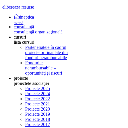
elibereaza resurse
sinaptica
acasă
consultanţă
consultanţă organizaţională
cursuri
lista cursuri
Parteneriatele în cadrul
proiectelor finanţate din
fonduri nerambursabile
Fondurile
nerambursabile –
oportunităţi şi riscuri
proiecte
proiectele asociaţiei
Proiecte 2025
Proiecte 2024
Proiecte 2022
Proiecte 2021
Proiecte 2020
Proiecte 2019
Proiecte 2018
Proiecte 2017