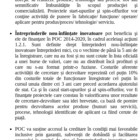
semnificativ îmbunătăţite în scopul producţiei şi
comercializării. Proiectele start-upurilor şi spin-offurilor vor
conţine activități de punere în fabricaţie/ funcţiune/ operare/
aplicare pentru produs/proces/ tehnologie/ serviciu.
Întreprinderile nou-înființate inovatoare
pot beneficia şi
ele de finanţare în
POC 2014-2020, în cadrul aceleiaşi acţiuni
1.2.1
. Sunt definite drept întreprinderi nou-înfiinţate
inovatoare întreprinderi mici,
cu o vechime de până la 5 ani de
la înregistrare, care nu
au fost și nu sunt cotate în lista oficială
a unei burse de valori, care nu au distribuit încă profituri și
care nu s-au format printr-o fuziune. Costurile aferente
activității de cercetare și dezvoltare
reprezintă cel puțin 10%
din costurile totale de funcționare înregistrate cel puțin în
cursul
unuia dintre cei 3 ani care preced acordarea ajutorului
de stat. Ca şi în cazul start-upurilor şi al spin-offurilor, vor fi
finanţate proiectele care constau în valorificarea unor rezultate
de cercetare-dezvoltare sau idei brevetate, ca bază de pornire
pentru
dezvoltarea acelor produse (bunuri sau servicii),
procese, tehnologii identificate de aplicant ca
fiind cerute de
piață.
POC va susține accesul la creditare î
n condiţii mai favorabile
inclusive prin garanții, subvenții de dobândă și facilitarea