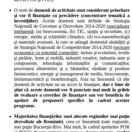
O serie de
domenii de activitate sunt considerate prioritare
şi vor fi finanţate cu precădere (concentrare tematică a
investiţiilor)
. Aceste domenii sunt definite de Strategia
Naţională de Cercetare şi Dezvoltare 2014-2020 (
specializare
inteligentă
: (a) bioeconomia, (b) TIC, spaţiu şi securitate, (c)
energie, mediu şi schimbări climatice, (d) eco-nanotehnologii
şi materiale avansate, la care se adaugă domeniul sănătăţii) şi
de Strategia Naţională de Competitivitate 2014-2020 (
sectoare
economice cu potenţial competitiv
: turism şi ecoturism, textile
şi pielărie, lemn şi mobilă, industrii creative, industria auto şi
componente, tehnologia informaţiilor şi comunicaţiilor,
procesarea alimentelor şi a băuturilor, sănătate şi produse
farmaceutice, energie şi management de mediu, bioeconomie,
biofarmaceutică şi biotehnologii). Asta nu înseamnă că alte
domenii de activitate nu au acces la finanţare,
dar e bine de
ştiut că aceste domenii vor fi punctate mai mult în grilele
de evaluare a cererilor de finanţare sau vor beneficia de
apeluri de propuneri specifice în cadrul acestor
programe.
Majoritatea finanţărilor sunt alocate regiunilor mai puţin
dezvoltate ale României
, ceea ce înseamnă toate regiunile,
mai puţin Bucureşti-Ilfov. Mai mult, în cadrul apelurilor
POR