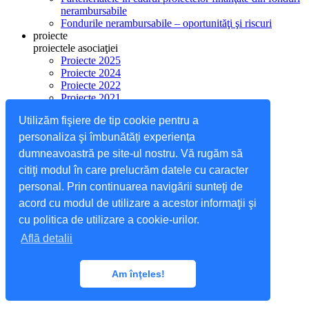
nerambursabile
Fondurile nerambursabile – oportunităţi şi riscuri
proiecte
proiectele asociaţiei
Proiecte 2025
Proiecte 2024
Proiecte 2022
Proiecte 2021
Proiecte 2020
Utilizăm fişiere de tip cookie pentru a
Proiecte 2019
Proiecte 2018
personaliza şi îmbunătăți experiența
Proiecte 2017
dumneavoastră pe site-ul nostru. Vă rugăm să
Proiecte 2016
citiţi modul în care prelucrăm datele cu caracter
Proiecte 2015
asociaţia
personal. Prin continuarea navigării sunteţi de
cine suntem?
acord cu modul de utilizare a acestor informaţii şi
despre noi
cu politica de utilizare a cookie-urilor.
echipa noastra
contact
Află detalii
Maramureş
Filiala Maramureş
Mehedinţi
Am înţeles!
Filiala Mehedinţi
blog