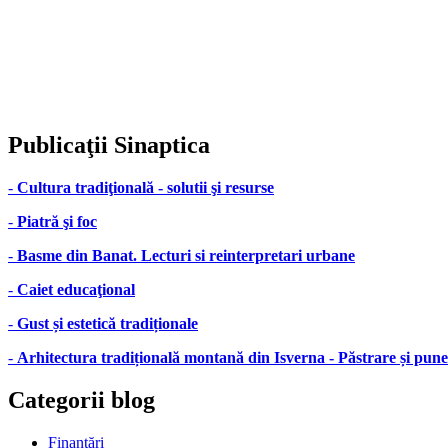
Publicaţii
Sinaptica
-
Cultura tradiţională - solutii şi resurse
-
Piatră şi foc
-
Basme din Banat. Lecturi si reinterpretari urbane
-
Caiet educaţional
-
Gust și estetică tradiționale
-
Arhitectura tradițională montană din Isverna - Păstrare și pune
Categorii
blog
Finanţări