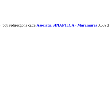
 poți redirecționa către
Asociația SINAPTICA - Maramureș
3,5% di