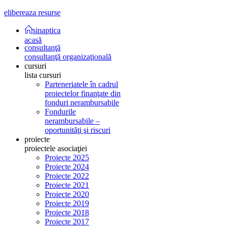
elibereaza resurse
sinaptica
acasă
consultanţă
consultanţă organizaţională
cursuri
lista cursuri
Parteneriatele în cadrul
proiectelor finanţate din
fonduri nerambursabile
Fondurile
nerambursabile –
oportunităţi şi riscuri
proiecte
proiectele asociaţiei
Proiecte 2025
Proiecte 2024
Proiecte 2022
Proiecte 2021
Proiecte 2020
Proiecte 2019
Proiecte 2018
Proiecte 2017