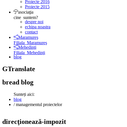
Proiecte 2016
Proiecte 2015
asociaţia
cine suntem?
despre noi
echipa noastra
contact
Maramureş
Filiala Maramureş
Mehedinţi
Filiala Mehedinţi
blog
GTranslate
bread
blog
Sunteți aici:
blog
/
managementul proiectelor
direcţionează-impozit