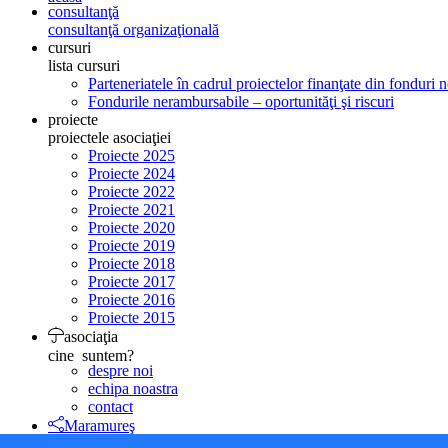
consultanţă
consultanţă organizaţională
cursuri
lista cursuri
Parteneriatele în cadrul proiectelor finanţate din fonduri
Fondurile nerambursabile – oportunităţi şi riscuri
proiecte
proiectele asociaţiei
Proiecte 2025
Proiecte 2024
Proiecte 2022
Proiecte 2021
Proiecte 2020
Proiecte 2019
Proiecte 2018
Proiecte 2017
Proiecte 2016
Proiecte 2015
asociaţia
cine suntem?
despre noi
echipa noastra
contact
Maramureş
Filiala Maramureş