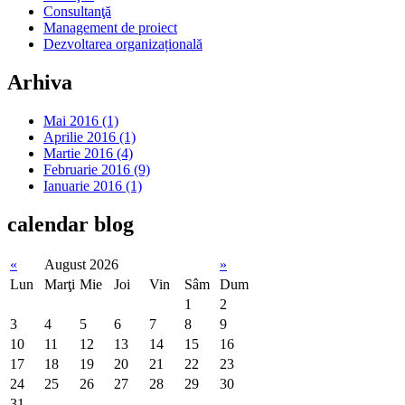
Consultanţă
Management de proiect
Dezvoltarea organizațională
Arhiva
Mai 2016 (1)
Aprilie 2016 (1)
Martie 2016 (4)
Februarie 2016 (9)
Ianuarie 2016 (1)
calendar
blog
«
August 2026
»
Lun
Marţi
Mie
Joi
Vin
Sâm
Dum
1
2
3
4
5
6
7
8
9
10
11
12
13
14
15
16
17
18
19
20
21
22
23
24
25
26
27
28
29
30
31