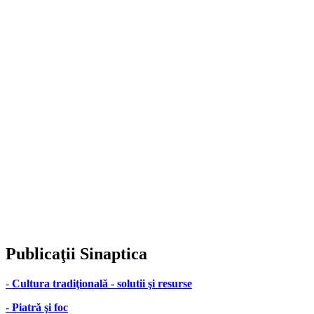
Publicaţii
Sinaptica
-
Cultura tradiţională - solutii şi resurse
-
Piatră şi foc