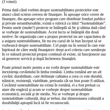
(3 voturi)
Prima dată când vorbim despre sustenabilitatea proiectelor este
atunci când scriem cererea de finanţare. În aproape orice cerere de
finanţare, din aproape orice program care distribuie fonduri publice
şi private nerambursabile, există o rubrică cu titlul “Sustenabilitate”.
Pentru unele (multe?) proiecte se întâmplă să fie şi ultima dată când
se vorbeşte de sustenabilitate. Acest lucru se întâmplă din două
motive: fie organizaţia care a propus proiectul nu are capacitatea de
a asigura sustenabilitatea, fie nu era cazul de la bun început să se
vorbească despre sustenabilitate. Cel puţin nu în sensul în care este
înţeleasă de către mulţi finanţatori: drept acel criteriu care urmăreşte
în ce măsură proiectul propus continuă să existe, să funcţioneze sau
să genereze servicii şi după încheierea finanţării.
Poate primul motiv pentru a nu vorbi despre sustenabilitate este
inexistenţa cuvântului în limba română. Limba română are un alt
cuvânt: durabilitate, care defineşte calitatea a ceea ce este durabil,
trăinicie, rezistență, viabilitate, perioada cât un bun poate fi utilizat.
Cuvântul sustenabilitate nu exista în română, el a fost preluat ca
atare din engleză şi acum se vorbeşte despre sustenabilitate
economică, socială şi de mediu. Nu se vorbeşte şi despre
sustenabilitate culturală, deşi ar trebui, dar dimensiunea culturală a
durabilităţii aşteaptă încă să fie recunoscută.