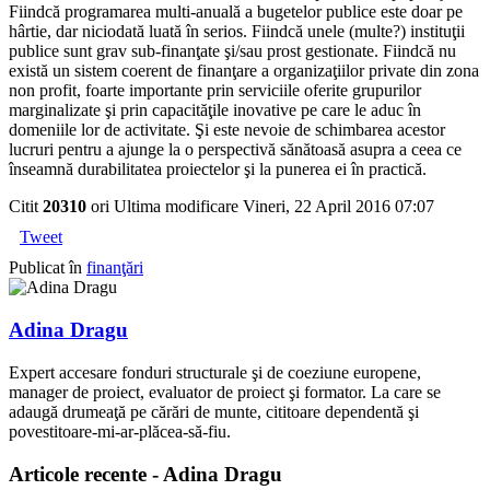
Fiindcă programarea multi-anuală a bugetelor publice este doar pe
hârtie, dar niciodată luată în serios. Fiindcă unele (multe?) instituţii
publice sunt grav sub-finanţate şi/sau prost gestionate. Fiindcă nu
există un sistem coerent de finanţare a organizaţiilor private din zona
non profit, foarte importante prin serviciile oferite grupurilor
marginalizate şi prin capacităţile inovative pe care le aduc în
domeniile lor de activitate. Şi este nevoie de schimbarea acestor
lucruri pentru a ajunge la o perspectivă sănătoasă asupra a ceea ce
înseamnă durabilitatea proiectelor şi la punerea ei în practică.
Citit
20310
ori
Ultima modificare Vineri, 22 April 2016 07:07
Tweet
Publicat în
finanţări
Adina Dragu
Expert accesare fonduri structurale şi de coeziune europene,
manager de proiect, evaluator de proiect şi formator. La care se
adaugă drumeaţă pe cărări de munte, cititoare dependentă şi
povestitoare-mi-ar-plăcea-să-fiu.
Articole recente - Adina Dragu