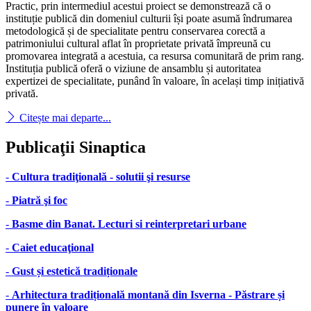
Practic, prin intermediul acestui proiect se demonstrează că o
instituție publică din domeniul culturii își poate asumă îndrumarea
metodologică și de specialitate pentru conservarea corectă a
patrimoniului cultural aflat în proprietate privată împreună cu
promovarea integrată a acestuia, ca resursa comunitară de prim rang.
Instituția publică oferă o viziune de ansamblu și autoritatea
expertizei de specialitate, punând în valoare, în același timp inițiativă
privată.
Citește mai departe...
Publicaţii
Sinaptica
-
Cultura tradiţională - solutii şi resurse
-
Piatră şi foc
-
Basme din Banat. Lecturi si reinterpretari urbane
-
Caiet educaţional
-
Gust și estetică tradiționale
-
Arhitectura tradițională montană din Isverna - Păstrare și
punere în valoare