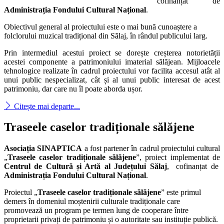
cofinanțat de
Administrația Fondului Cultural Național
.
Obiectivul general al proiectului este o mai bună cunoaștere a
folclorului muzical tradițional din Sălaj, în rândul publicului larg.
Prin intermediul acestui proiect se dorește creșterea notorietății
acestei componente a patrimoniului imaterial sălăjean. Mijloacele
tehnologice realizate în cadrul proiectului vor facilita accesul atât al
unui public nespecializat, cât și al unui public interesat de acest
patrimoniu, dar care nu îl poate aborda ușor.
Citește mai departe...
Traseele caselor tradiționale sălăjene
Asociația SINAPTICA
a fost partener în cadrul proiectului cultural
„
Traseele caselor tradiționale sălăjene
”, proiect implementat de
Centrul de Cultură și Artă al Județului Sălaj
, cofinanțat de
Administrația Fondului Cultural Național
.
Proiectul „
Traseele caselor tradiționale sălăjene
” este primul
demers în domeniul moștenirii culturale tradiționale care
promovează un program pe termen lung de cooperare între
proprietarii privați de patrimoniu și o autoritate sau instituție publică.