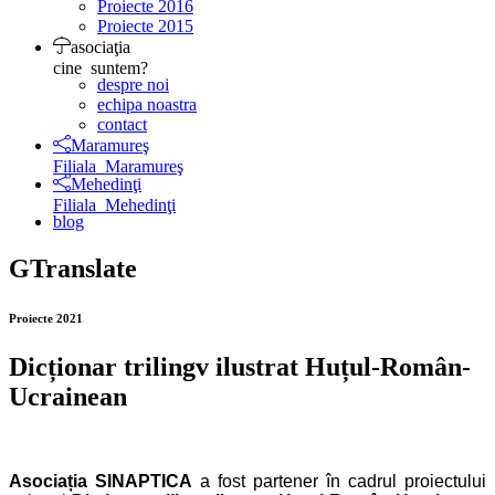
Proiecte 2016
Proiecte 2015
asociaţia
cine suntem?
despre noi
echipa noastra
contact
Maramureş
Filiala Maramureş
Mehedinţi
Filiala Mehedinţi
blog
GTranslate
Proiecte 2021
Dicționar trilingv ilustrat Huțul-Român-
Ucrainean
Asociația SINAPTICA
a fost partener în cadrul proiectului