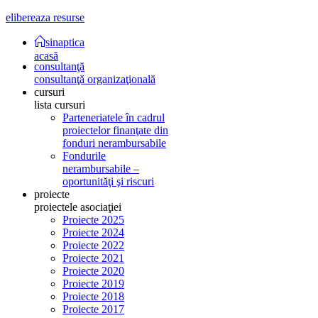
elibereaza resurse
sinaptica
acasă
consultanţă
consultanţă organizaţională
cursuri
lista cursuri
Parteneriatele în cadrul
proiectelor finanţate din
fonduri nerambursabile
Fondurile
nerambursabile –
oportunităţi şi riscuri
proiecte
proiectele asociaţiei
Proiecte 2025
Proiecte 2024
Proiecte 2022
Proiecte 2021
Proiecte 2020
Proiecte 2019
Proiecte 2018
Proiecte 2017