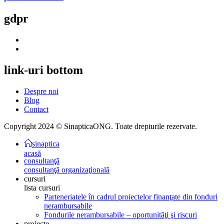
gdpr
link-uri
bottom
Despre noi
Blog
Contact
Copyright 2024 © SinapticaONG. Toate drepturile rezervate.
sinaptica
acasă
consultanţă
consultanţă organizaţională
cursuri
lista cursuri
Parteneriatele în cadrul proiectelor finanţate din fonduri
nerambursabile
Fondurile nerambursabile – oportunităţi şi riscuri
proiecte