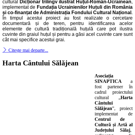
cultural
Dicționar trilingv ilustrat Huțul-Român-Ucrainean
,
implementat de
Fundația Ucrainienilor Huțuli din România
și co-finanțat de Administrația Fondului Cultural Național
.
În timpul acestui proiect au fost realizate o cercetare
documentară și de teren, pentru identificarea acelor
elemente de cultură tradițională huțulă care pot ilustra
cuvinte din graiul huțul și pentru a găsi acel cuvinte care sunt
cât mai specifice acestui grai.
Citește mai departe...
Harta Cântului Sălăjean
Asociația
SINAPTICA
a
fost partener în
cadrul proiectului
cultural „
Harta
Cântului
Sălăjean
”, proiect
implementat de
Centrul de
Cultură și Artă al
Județului Sălaj
,