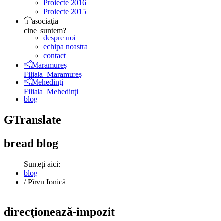
Proiecte 2016
Proiecte 2015
asociaţia
cine suntem?
despre noi
echipa noastra
contact
Maramureş
Filiala Maramureş
Mehedinţi
Filiala Mehedinţi
blog
GTranslate
bread
blog
Sunteți aici:
blog
/
Pîrvu Ionică
direcţionează-impozit