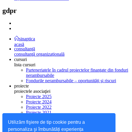
gdpr
sinaptica
acasă
consultanţă
consultanţă organizaţională
cursuri
lista cursuri
Parteneriatele în cadrul proiectelor finanţate din fonduri
nerambursabile
Fondurile nerambursabile – oportunităţi şi riscuri
proiecte
proiectele asociaţiei
Proiecte 2025
Proiecte 2024
Proiecte 2022
Proiecte 2021
Proiecte 2020
Utilizăm fişiere de tip cookie pentru a
Proiecte 2019
Proiecte 2018
personaliza şi îmbunătăți experiența