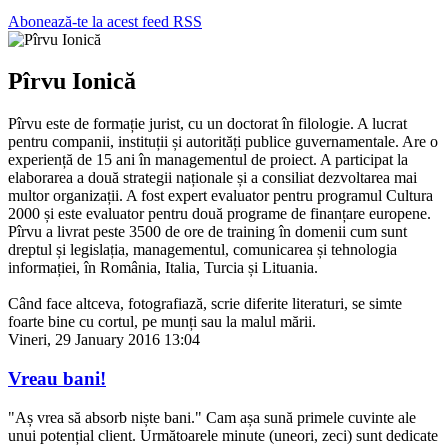
Abonează-te la acest feed RSS
Pîrvu Ionică
Pîrvu este de formație jurist, cu un doctorat în filologie. A lucrat
pentru companii, instituții și autorități publice guvernamentale. Are o
experiență de 15 ani în managementul de proiect. A participat la
elaborarea a două strategii naționale și a consiliat dezvoltarea mai
multor organizații. A fost expert evaluator pentru programul Cultura
2000 și este evaluator pentru două programe de finanțare europene.
Pîrvu a livrat peste 3500 de ore de training în domenii cum sunt
dreptul și legislația, managementul, comunicarea și tehnologia
informației, în România, Italia, Turcia și Lituania.
Când face altceva, fotografiază, scrie diferite literaturi, se simte
foarte bine cu cortul, pe munți sau la malul mării.
Vineri, 29 January 2016 13:04
Vreau bani!
"Aș vrea să absorb niște bani." Cam așa sună primele cuvinte ale
unui potențial client. Următoarele minute (uneori, zeci) sunt dedicate