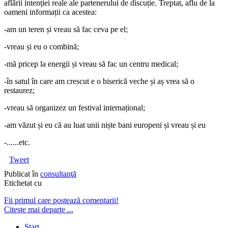
aflării intenției reale ale partenerului de discuție. Treptat, aflu de la
oameni informații ca acestea:
-am un teren și vreau să fac ceva pe el;
-vreau și eu o combină;
-mă pricep la energii și vreau să fac un centru medical;
-în satul în care am crescut e o biserică veche și aș vrea să o
restaurez;
-vreau să organizez un festival internațional;
-am văzut și eu că au luat unii niște bani europeni și vreau și eu
-......etc.
Tweet
Publicat în
consultanţă
Etichetat cu
Fii primul care postează comentarii!
Citeşte mai departe ...
Start