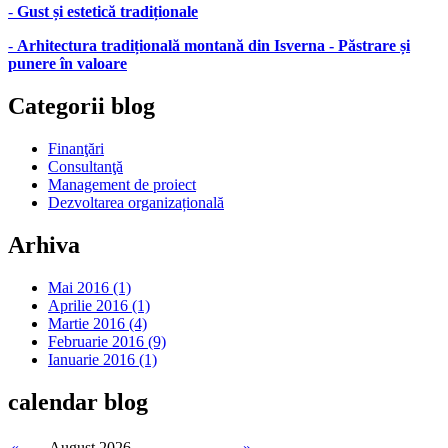
-
Gust și estetică tradiționale
-
Arhitectura tradițională montană din Isverna - Păstrare și
punere în valoare
Categorii
blog
Finanţări
Consultanţă
Management de proiect
Dezvoltarea organizațională
Arhiva
Mai 2016 (1)
Aprilie 2016 (1)
Martie 2016 (4)
Februarie 2016 (9)
Ianuarie 2016 (1)
calendar
blog
«
August 2026
»