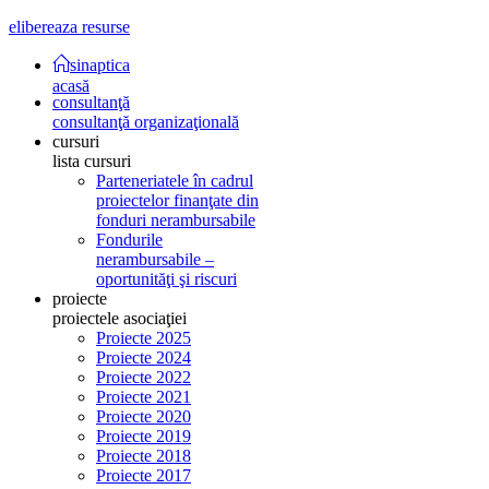
elibereaza resurse
sinaptica
acasă
consultanţă
consultanţă organizaţională
cursuri
lista cursuri
Parteneriatele în cadrul
proiectelor finanţate din
fonduri nerambursabile
Fondurile
nerambursabile –
oportunităţi şi riscuri
proiecte
proiectele asociaţiei
Proiecte 2025
Proiecte 2024
Proiecte 2022
Proiecte 2021
Proiecte 2020
Proiecte 2019
Proiecte 2018
Proiecte 2017