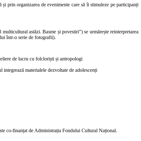
 și prin organizarea de evenimente care să îi stimuleze pe participanți
 multicultural astăzi. Basme și povestiri”) se urmărește reinterpretarea
i într-o serie de fotografii).
liere de lucru cu folcloriști și antropologi
ul integrează materialele dezvoltate de adolescenți
este co-finanțat de Administrația Fondului Cultural Național.