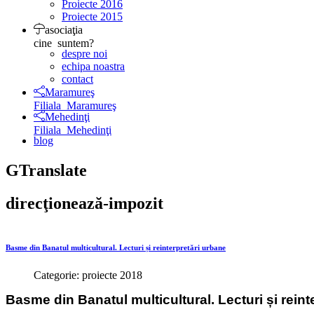
Proiecte 2016
Proiecte 2015
asociaţia
cine suntem?
despre noi
echipa noastra
contact
Maramureş
Filiala Maramureş
Mehedinţi
Filiala Mehedinţi
blog
GTranslate
direcţionează-impozit
Basme din Banatul multicultural. Lecturi și reinterpretări urbane
Categorie: proiecte 2018
Basme din Banatul multicultural. Lecturi
și rein