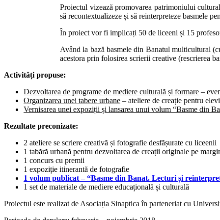
Proiectul vizează promovarea patrimoniului cultural 
să recontextualizeze și să reinterpreteze basmele pent
În proiect vor fi implicați 50 de liceeni și 15 profeso
Având la bază basmele din Banatul multicultural (
acestora prin folosirea scrierii creative (rescrierea 
Activități propuse:
Dezvoltarea de programe de mediere culturală și formare
–
eveni
Organizarea unei tabere urbane
– ateliere de creație pentru elevi
Vernisarea unei expoziții și lansarea unui volum
“Basme din Ban
Rezultate preconizate:
2 ateliere se scriere creativă și fotografie desfășurate cu liceenii
1 tabără urbană pentru dezvoltarea de creații originale pe marg
1 concurs cu premii
1 expoziție itinerantă de fotografie
1 volum publicat –
“Basme din Banat. Lecturi și reinterpre
1 set de materiale de mediere educațională și culturală
Proiectul este realizat de Asociația Sinaptica în parteneriat cu Univer