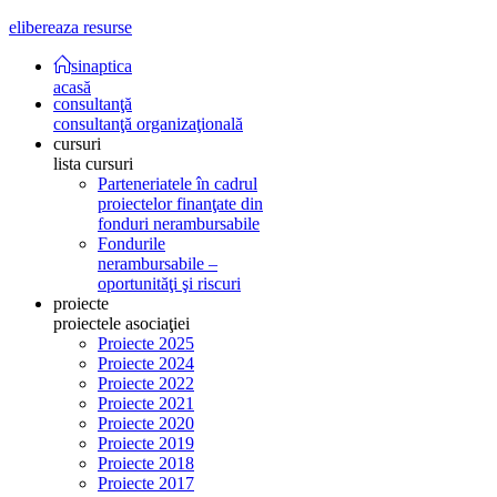
elibereaza resurse
sinaptica
acasă
consultanţă
consultanţă organizaţională
cursuri
lista cursuri
Parteneriatele în cadrul
proiectelor finanţate din
fonduri nerambursabile
Fondurile
nerambursabile –
oportunităţi şi riscuri
proiecte
proiectele asociaţiei
Proiecte 2025
Proiecte 2024
Proiecte 2022
Proiecte 2021
Proiecte 2020
Proiecte 2019
Proiecte 2018
Proiecte 2017