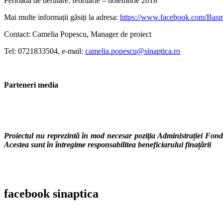
Perioada de derulare: februarie – noiembrie 2018
Mai multe informații găsiți la adresa:
https://www.facebook.com/Basm
Contact: Camelia Popescu, Manager de proiect
Tel: 0721833504, e-mail:
camelia.popescu@sinaptica.ro
Parteneri media
Proiectul nu reprezintă în mod necesar poziţia Administrației Fondu
Acestea sunt în întregime responsabilitea beneficiarului finațării
facebook
sinaptica