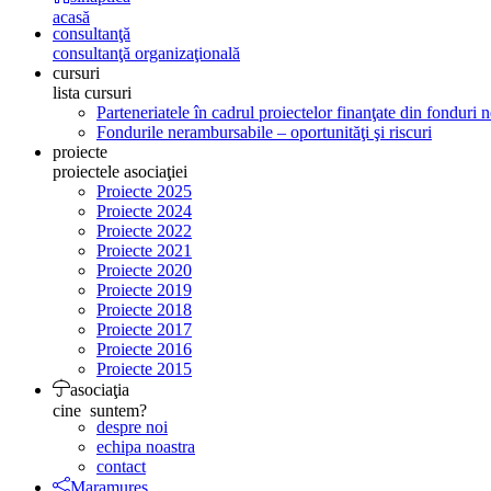
acasă
consultanţă
consultanţă organizaţională
cursuri
lista cursuri
Parteneriatele în cadrul proiectelor finanţate din fonduri
Fondurile nerambursabile – oportunităţi şi riscuri
proiecte
proiectele asociaţiei
Proiecte 2025
Proiecte 2024
Proiecte 2022
Proiecte 2021
Proiecte 2020
Proiecte 2019
Proiecte 2018
Proiecte 2017
Proiecte 2016
Proiecte 2015
asociaţia
cine suntem?
despre noi
echipa noastra
contact
Maramureş