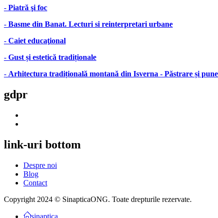
-
Piatră şi foc
-
Basme din Banat. Lecturi si reinterpretari urbane
-
Caiet educaţional
-
Gust și estetică tradiționale
-
Arhitectura tradițională montană din Isverna - Păstrare și pune
gdpr
link-uri
bottom
Despre noi
Blog
Contact
Copyright 2024 © SinapticaONG. Toate drepturile rezervate.
sinaptica