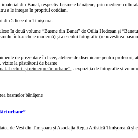
imaterial din Banat, respectiv basmele bănățene, prin mediere culturală
ru a le integra în propriul cotidian.
ri din 5 licee din Timișoara.
culese în două volume
“Basme din Banat” de Otilia Hede
șan
și “Banatul
basmului într-o cheie modernă) și a eseului fotografic (repovestirea basmulu
mente de prezentare în licee, ateliere de diseminare pentru profesori, ate
, vizite la păstrătorii de basme
at. Lecturi și reinterpre
tări urbane
”
- expoziția de fotografie și volum
inea basmelor bănățene
tări urbane”
sitatea de Vest din Timișoara și Asociația Regia Artistică Timișoreană și 