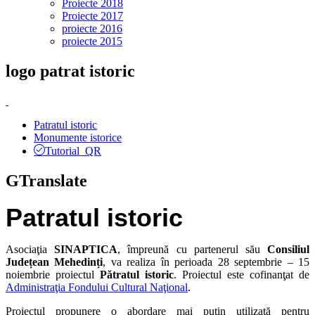
Proiecte 2018
Proiecte 2017
proiecte 2016
proiecte 2015
logo
patrat istoric
Patratul istoric
Monumente istorice
Tutorial QR
GTranslate
Patratul istoric
Asociaţia
SINAPTICA
, împreună cu partenerul său
Consiliul
Județean Mehedinți
, va realiza în perioada 28 septembrie – 15
noiembrie proiectul
Pătratul istoric
. Proiectul este cofinanţat de
Administraţia Fondului Cultural Naţional
.
Proiectul propunere o abordare mai puțin utilizată pentru