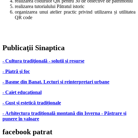
realizarea codurilor QR pentru 30 de obiective de patrimoniu
realizarea tutorialului Pătratul istoric
organizarea unui atelier practic privind utilizarea și utilitatea
QR code
Publicaţii
Sinaptica
-
Cultura tradiţională - solutii şi resurse
-
Piatră şi foc
-
Basme din Banat. Lecturi si reinterpretari urbane
-
Caiet educaţional
-
Gust și estetică tradiționale
-
Arhitectura tradițională montană din Isverna - Păstrare și
punere în valoare
facebook
patrat