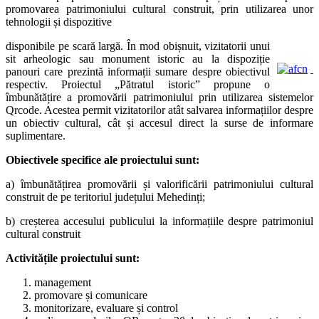
promovarea patrimoniului cultural construit, prin utilizarea unor
tehnologii și dispozitive
disponibile pe scară largă. În mod obișnuit, vizitatorii unui
sit arheologic sau monument istoric au la dispoziție
panouri care prezintă informații sumare despre obiectivul
respectiv. Proiectul „Pătratul istoric” propune o
îmbunătățire a promovării patrimoniului prin utilizarea sistemelor
Qrcode. Acestea permit vizitatorilor atât salvarea informațiilor despre
un obiectiv cultural, cât și accesul direct la surse de informare
suplimentare.
Obiectivele specifice ale proiectului sunt:
a) îmbunătățirea promovării și valorificării patrimoniului cultural
construit de pe teritoriul județului Mehedinți;
b) creșterea accesului publicului la informațiile despre patrimoniul
cultural construit
Activitățile proiectului sunt:
management
promovare și comunicare
monitorizare, evaluare și control